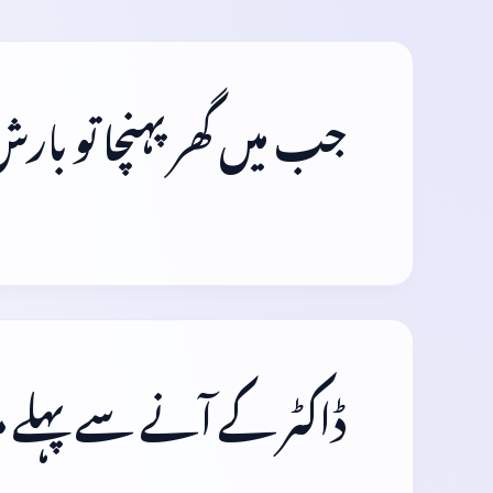
جب میں گھر پہنچا تو با
ڈاکٹر کے آنے سے پہلے م