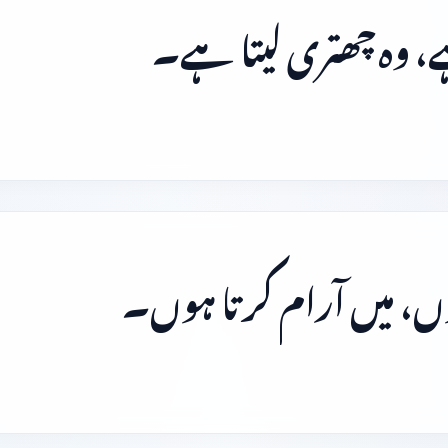
 وہ چھتری لیتا ہے۔
وں، میں آرام کرتا ہوں۔