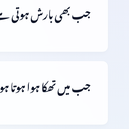
جب بھی بارش ہوتی ہے،
جب میں تھکا ہوا ہوتا ہ