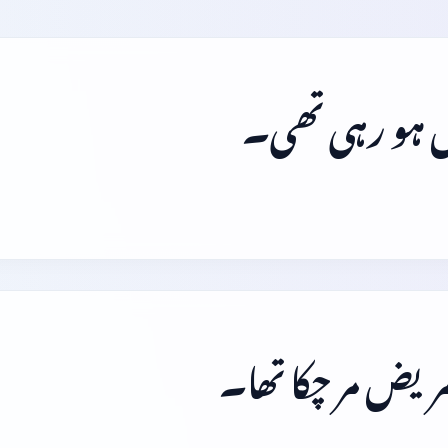
رش ہو رہی تھی۔
ریض مر چکا تھا۔