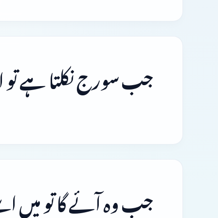
جب سورج نکلتا ہے تو ان
جب وہ آئے گا تو میں اسے