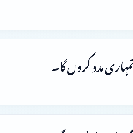
 تمہاری مدد کروں گا۔