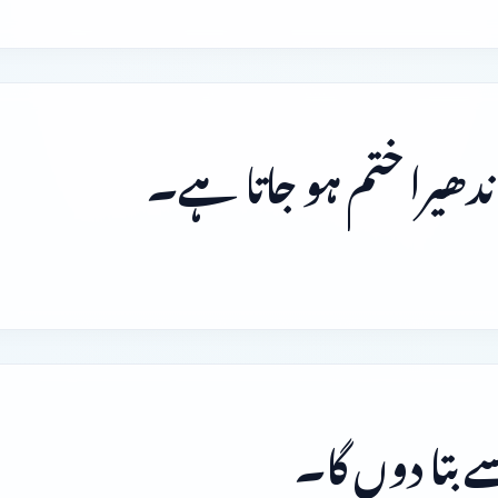
دھیرا ختم ہو جاتا ہے۔
 بتا دوں گا۔