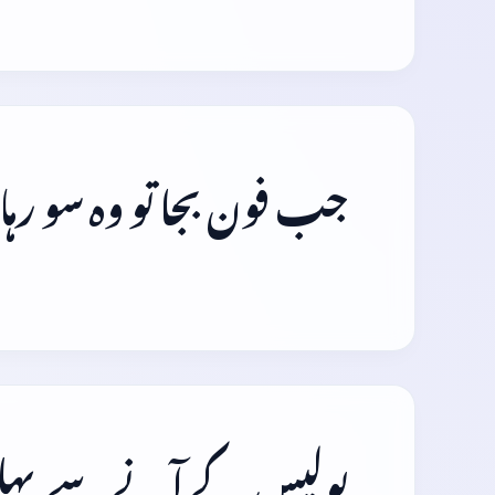
جب فون بجا تو وہ سو رہا
پولیس کے آنے سے پہلے 