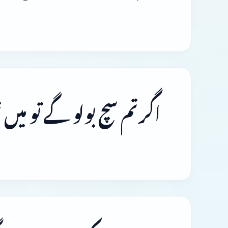
اگر تم سچ بولو گے تو میں