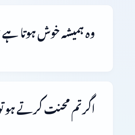
وہ ہمیشہ خوش ہوتا ہے 
اگر تم محنت کرتے ہو ت