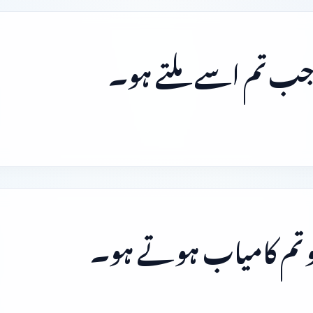
جب تم اسے ملتے ہو۔
و تم کامیاب ہوتے ہو۔