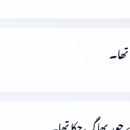
 تھا۔
چور بھاگ چکا تھا۔