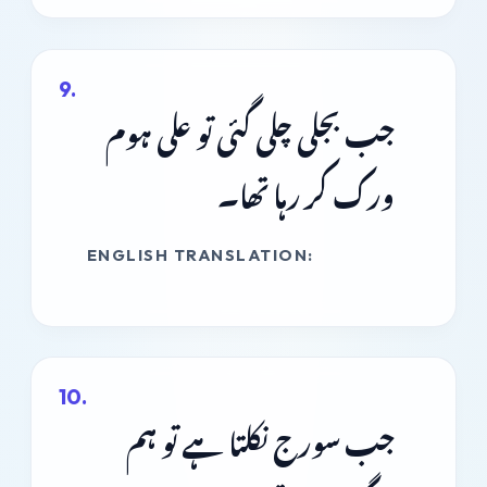
جب بجلی چلی گئی تو علی ہوم
ورک کر رہا تھا۔
ENGLISH TRANSLATION:
جب سورج نکلتا ہے تو ہم