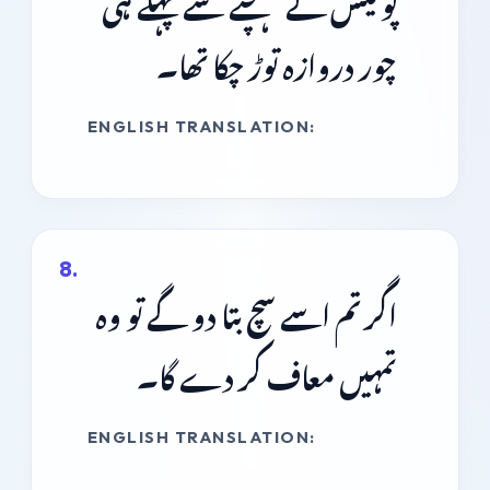
پولیس کے پہنچنے سے پہلے ہی
چور دروازہ توڑ چکا تھا۔
ENGLISH TRANSLATION:
اگر تم اسے سچ بتا دو گے تو وہ
تمہیں معاف کر دے گا۔
ENGLISH TRANSLATION: