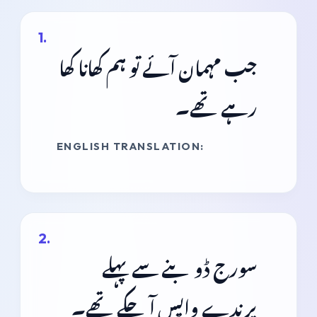
جب مہمان آئے تو ہم کھانا کھا
رہے تھے۔
ENGLISH TRANSLATION:
سورج ڈوبنے سے پہلے
پرندے واپس آ چکے تھے۔