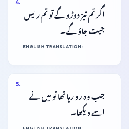
اگر تم تیز دوڑو گے تو تم ریس
جیت جاؤ گے۔
ENGLISH TRANSLATION:
جب وہ رو رہا تھا تو میں نے
اسے دیکھا۔
ENGLISH TRANSLATION: