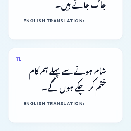
جاگ جاتے ہیں۔
ENGLISH TRANSLATION:
شام ہونے سے پہلے ہم کام
ختم کر چکے ہوں گے۔
ENGLISH TRANSLATION: